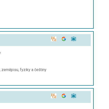
e
, zeměpisu, fyziky a češtiny