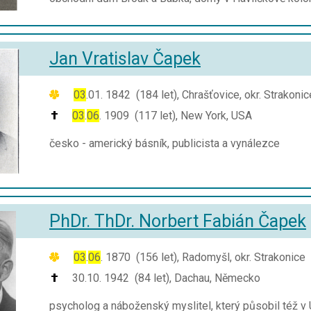
Jan Vratislav Čapek
03
.01. 1842 (184 let), Chrašťovice, okr. Strakonic
03
.
06
. 1909 (117 let), New York, USA
česko - americký básník, publicista a vynálezce
PhDr. ThDr. Norbert Fabián Čapek
03
.
06
. 1870 (156 let), Radomyšl, okr. Strakonice
30.10. 1942 (84 let), Dachau, Německo
psycholog a náboženský myslitel, který působil též v