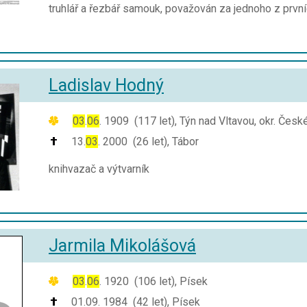
truhlář a řezbář samouk, považován za jednoho z první
Ladislav Hodný
03
.
06
. 1909 (117 let), Týn nad Vltavou, okr. Čes
13.
03
. 2000 (26 let), Tábor
knihvazač a výtvarník
Jarmila Mikolášová
03
.
06
. 1920 (106 let), Písek
01.09. 1984 (42 let), Písek