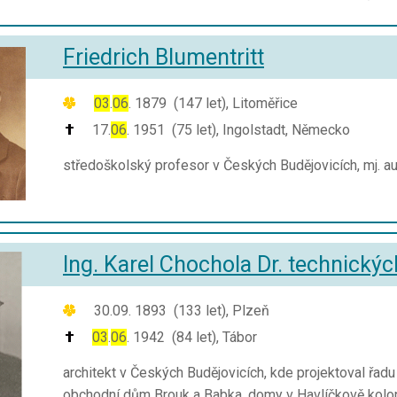
Friedrich Blumentritt
03
.
06
. 1879 (147 let), Litoměřice
17.
06
. 1951 (
75
let), Ingolstadt, Německo
středoškolský profesor v Českých Budějovicích, mj.
Ing. Karel Chochola Dr. technickýc
30.09. 1893 (133 let), Plzeň
03
.
06
. 1942 (84 let), Tábor
architekt v Českých Budějovicích, kde projektoval řad
obchodní dům Brouk a Babka, domy v Havlíčkově kolonii