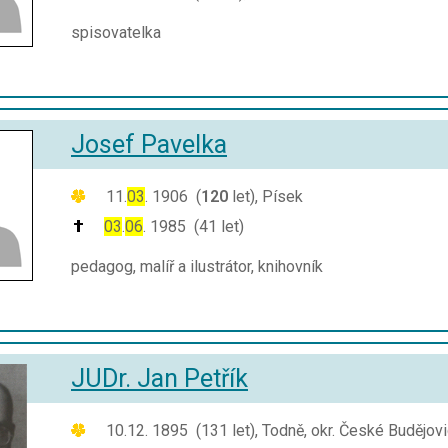
spisovatelka
Josef Pavelka
11.
03
. 1906 (
120
let), Písek
03
.
06
. 1985 (41 let)
pedagog, malíř a ilustrátor, knihovník
JUDr. Jan Petřík
10.12. 1895 (131 let), Todně, okr. České Budějov