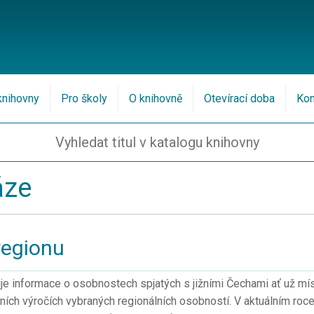
knihovny
Pro školy
O knihovně
Otevírací doba
Kon
áze
regionu
e informace o osobnostech spjatých s jižními Čechami ať už mí
ních výročích vybraných regionálních osobností. V aktuálním roc