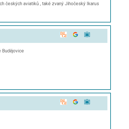
ch českých aviatiků , také zvaný Jihočeský Ikarus
ké Budějovice