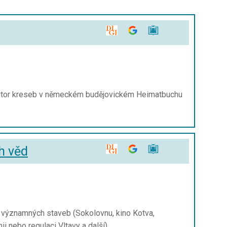
 autor kreseb v německém budějovickém Heimatbuchu
h věd
u významných staveb (Sokolovnu, kino Kotva,
 nebo regulaci Vltavy a další)