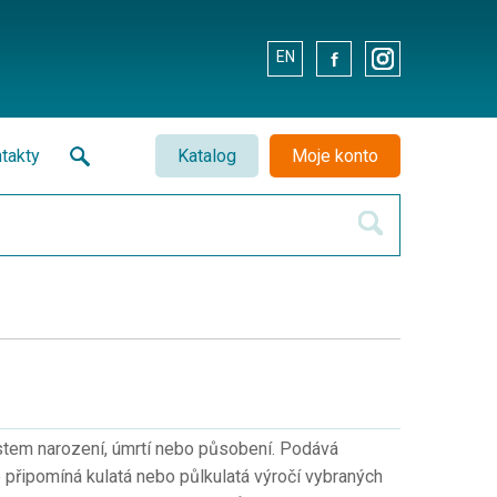
EN
.
.
takty
Katalog
Moje konto
stem narození, úmrtí nebo působení. Podává
e připomíná kulatá nebo půlkulatá výročí vybraných