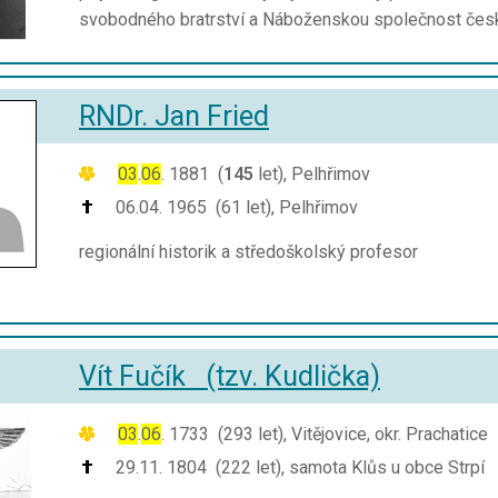
svobodného bratrství a Náboženskou společnost čes
RNDr. Jan Fried
03
.
06
. 1881 (
145
let), Pelhřimov
06.04. 1965 (61 let), Pelhřimov
regionální historik a středoškolský profesor
Vít Fučík (tzv. Kudlička)
03
.
06
. 1733 (293 let), Vitějovice, okr. Prachatice
29.11. 1804 (222 let), samota Klůs u obce Strpí