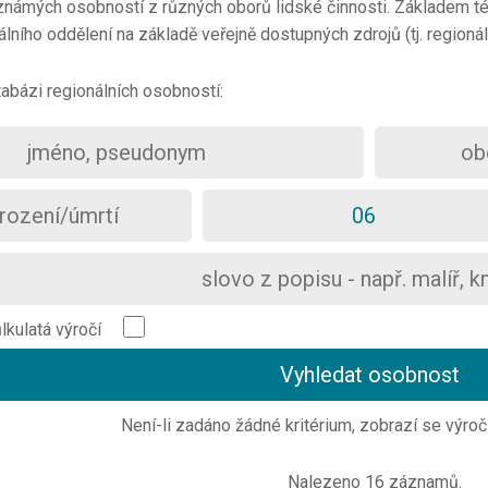
námých osobností z různých oborů lidské činnosti. Základem tét
lního oddělení na základě veřejně dostupných zdrojů (tj. regionální
abázi regionálních osobností:
ůlkulatá výročí
Není-li zadáno žádné kritérium, zobrazí se výroč
Nalezeno 16 záznamů.