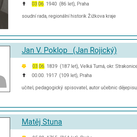
03
.
06
. 1940 (86 let), Praha
soudní rada, regionální historik Žižkova kraje
Jan V. Poklop (Jan Rojický)
03
.
06
. 1839 (187 let), Velká Turná, okr. Strakonic
00.00. 1917 (109 let), Praha
učitel, pedagogický spisovatel, autor učebnic dějepisu
Matěj Stuna