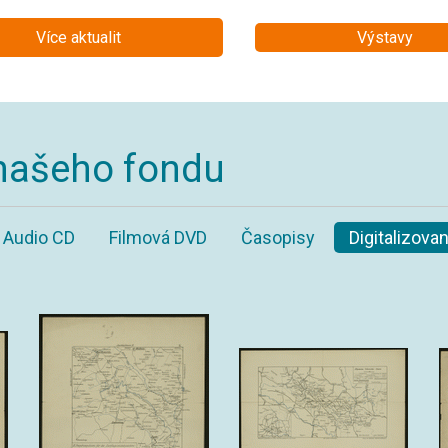
Více aktualit
Výstavy
našeho fondu
Audio CD
Filmová DVD
Časopisy
Digitalizov