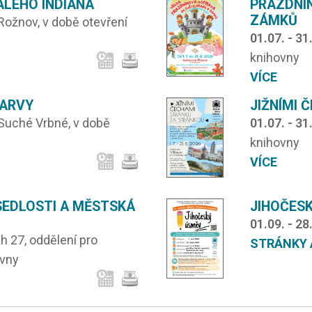
LÉHO INDIÁNA
PRÁZDNI
ZÁMKŮ
Rožnov, v době otevření
01.07. - 31
knihovny
VÍCE
BARVY
JIŽNÍMI 
 Suché Vrbné, v době
01.07. - 31
knihovny
VÍCE
SEDLOSTI A MĚSTSKÁ
JIHOČESK
01.09. - 28
h 27, oddělení pro
STRÁNKY 
ovny