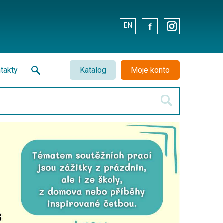
EN
.
.
takty
Katalog
Moje konto