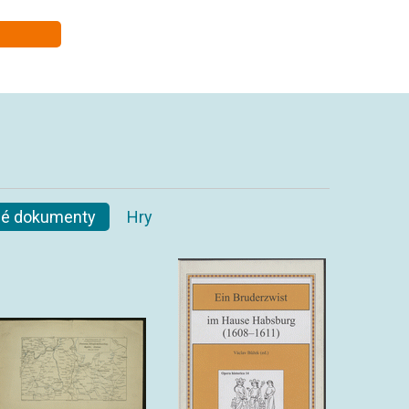
ané dokumenty
Hry