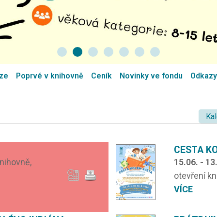
áze
Poprvé v knihovně
Ceník
Novinky ve fondu
Odkazy
Kal
CESTA K
knihovně,
15.06. - 13
otevření k
VÍCE