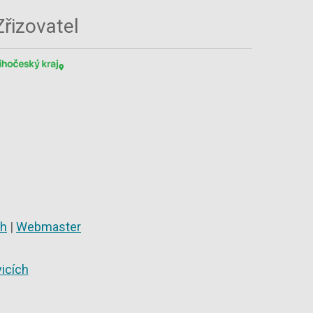
Zřizovatel
ch
|
Webmaster
icích