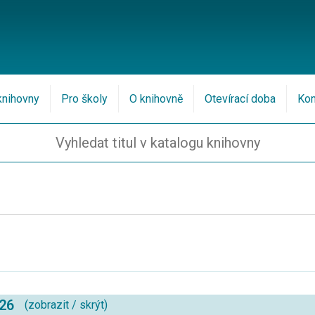
knihovny
Pro školy
O knihovně
Otevírací doba
Kon
026
(
zobrazit
/
skrýt
)