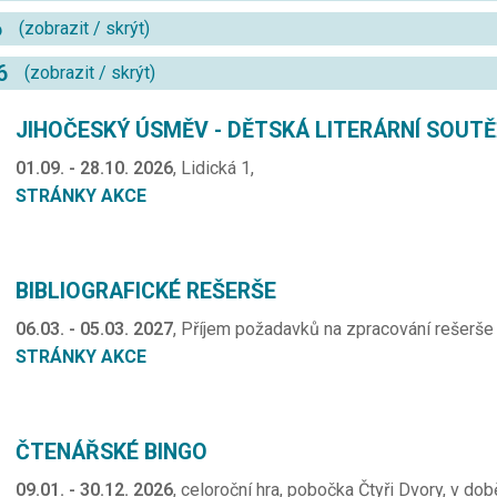
6
(
zobrazit
/
skrýt
)
26
(
zobrazit
/
skrýt
)
JIHOČESKÝ ÚSMĚV - DĚTSKÁ LITERÁRNÍ SOUT
01.09. - 28.10. 2026
, Lidická 1,
STRÁNKY AKCE
BIBLIOGRAFICKÉ REŠERŠE
06.03. - 05.03. 2027
, Příjem požadavků na zpracování rešerše 
STRÁNKY AKCE
ČTENÁŘSKÉ BINGO
09.01. - 30.12. 2026
, celoroční hra, pobočka Čtyři Dvory, v do