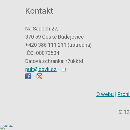
Kontakt
Na Sadech 27,
370 59 České Budějovice
+420 386 111 211 (ústředna)
IČO: 00073504
Datová schránka: r7ukktd
pult@cbvk.cz
O webu
|
Prohl
© 19