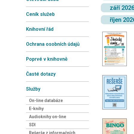
září 202
Ceník služeb
říjen 20
Knihovní řád
Ochrana osobních údajů
Poprvé v knihovně
Časté dotazy
Služby
On-line databáze
E-knihy
Audioknihy on-line
SDI
Rešerše z informačních