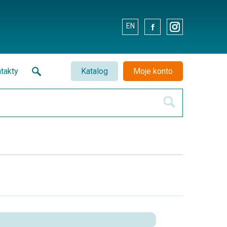
EN
.
.
takty
Katalog
Moje konto