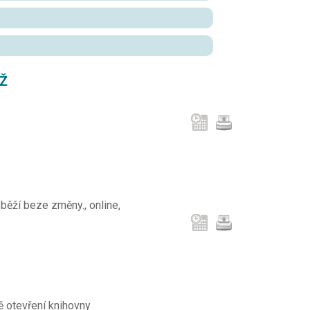
ĚŽ
běží beze změny., online,
bě otevření knihovny