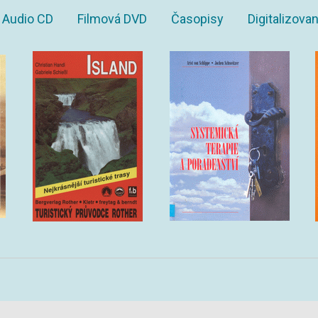
Audio CD
Filmová DVD
Časopisy
Digitalizov