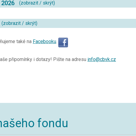
c 2026
(
zobrazit
/
skrýt
)
(
zobrazit
/
skrýt
)
jňujeme také na
Facebooku
.
aše připomínky i dotazy! Pište na adresu
info@cbvk.cz
našeho fondu