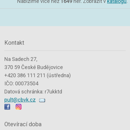
Nabízíme více než
1649
her. Zobrazit v
katalogu
.
Kontakt
Na Sadech 27,
370 59 České Budějovice
+420 386 111 211 (ústředna)
IČO: 00073504
Datová schránka: r7ukktd
pult@cbvk.cz
Otevírací doba