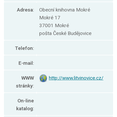
Adresa
:
Obecní knihovna Mokré
Mokré 17
37001 Mokré
pošta České Budějovice
Telefon
:
E-mail
:
WWW
http://www.litvinovice.cz/
stránky
:
On-line
katalog
: