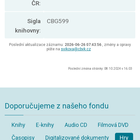
ČR
:
Sigla
CBG599
knihovny
:
Poslední aktualizace záznamu:
2026-06-26 07:43:56
, změny a opravy
pište na
svikova@cbvk.cz
Poslední změna stránky: 08.10.2024 v 16.03
Doporučujeme z našeho fondu
Knihy
E-knihy
Audio CD
Filmová DVD
Časopisy
Digitalizované dokumenty
Hry