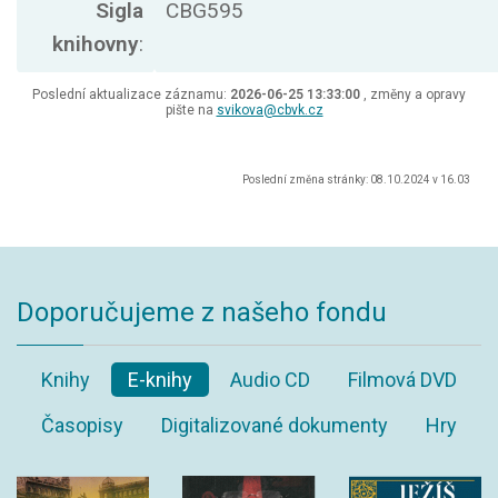
Sigla
CBG595
knihovny
:
Poslední aktualizace záznamu:
2026-06-25 13:33:00
, změny a opravy
pište na
svikova@cbvk.cz
Poslední změna stránky: 08.10.2024 v 16.03
Doporučujeme z našeho fondu
Knihy
E-knihy
Audio CD
Filmová DVD
Časopisy
Digitalizované dokumenty
Hry