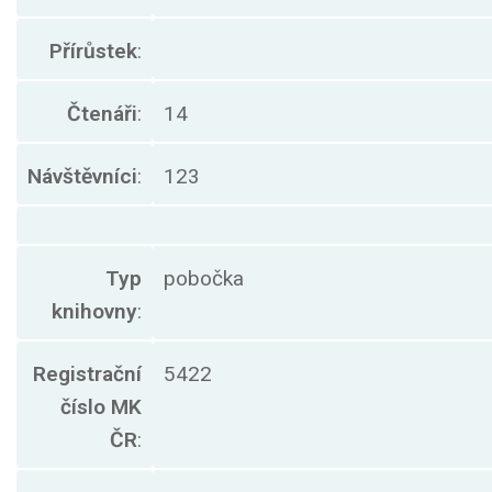
Přírůstek
:
Čtenáři
:
14
Návštěvníci
:
123
Typ
pobočka
knihovny
:
Registrační
5422
číslo MK
ČR
: