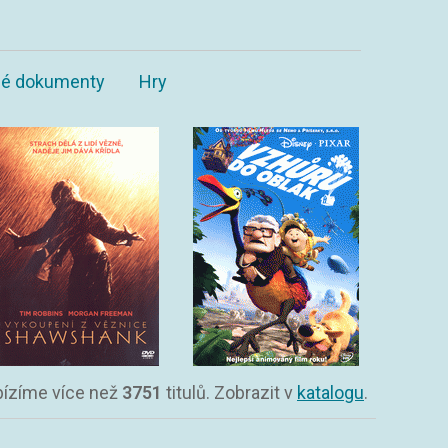
ané dokumenty
Hry
abízíme více než
3751
titulů. Zobrazit v
katalogu
.