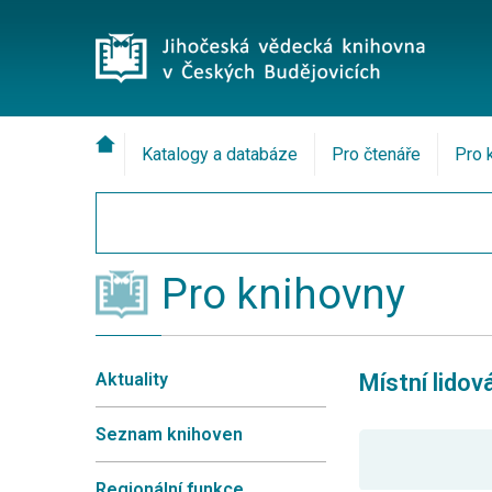
Katalogy a databáze
Pro čtenáře
Pro 
Pro knihovny
Aktuality
Místní lido
Seznam knihoven
Regionální funkce