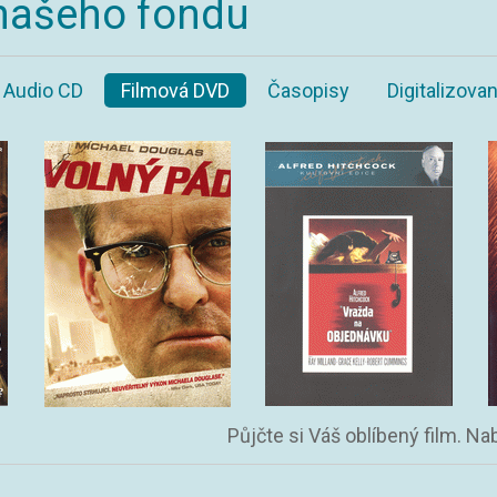
našeho fondu
Audio CD
Filmová DVD
Časopisy
Digitalizov
Půjčte si Váš oblíbený film. N