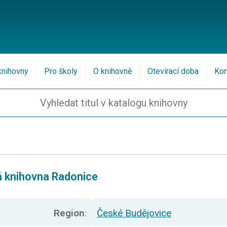
knihovny
Pro školy
O knihovně
Otevírací doba
Kon
vá knihovna Radonice
Region
:
České Budějovice