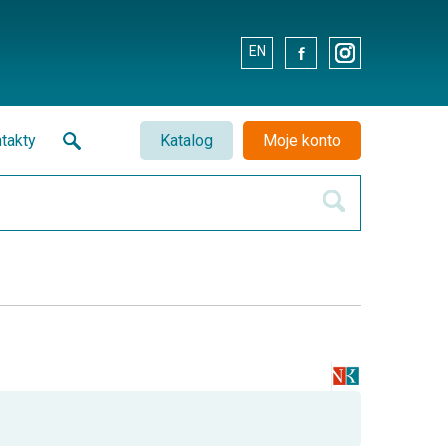
EN
.
.
takty
Katalog
Moje konto