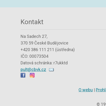
Kontakt
Na Sadech 27,
370 59 České Budějovice
+420 386 111 211 (ústředna)
IČO: 00073504
Datová schránka: r7ukktd
pult@cbvk.cz
O webu
|
Prohl
© 19