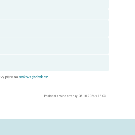
vy pište na
svikova@cbvk.cz
Poslední změna stránky: 08.10.2024 v 16.03