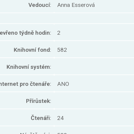
Vedoucí
:
Anna Esserová
evřeno týdně hodin
:
2
Knihovní fond
:
582
Knihovní systém
:
nternet pro čtenáře
:
ANO
Přírůstek
:
Čtenáři
:
24