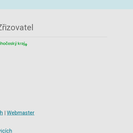
Zřizovatel
ch
|
Webmaster
icích