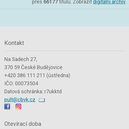
přes
66177
titulů. Zobrazit
digitální archiv
.
Kontakt
Na Sadech 27,
370 59 České Budějovice
+420 386 111 211 (ústředna)
IČO: 00073504
Datová schránka: r7ukktd
pult@cbvk.cz
Otevírací doba