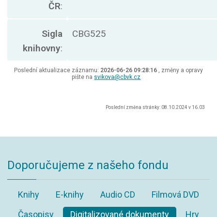
ČR
:
Sigla
CBG525
knihovny
:
Poslední aktualizace záznamu:
2026-06-26 09:28:16
, změny a opravy
pište na
svikova@cbvk.cz
Poslední změna stránky: 08.10.2024 v 16.03
Doporučujeme z našeho fondu
Knihy
E-knihy
Audio CD
Filmová DVD
Časopisy
Digitalizované dokumenty
Hry