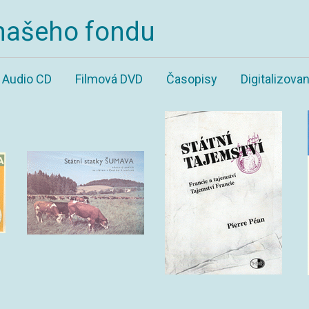
našeho fondu
Audio CD
Filmová DVD
Časopisy
Digitalizov