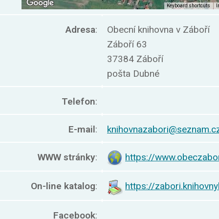
Adresa
:
Obecní knihovna v Záboří
Záboří 63
37384 Záboří
pošta Dubné
Telefon
:
E-mail
:
knihovnazabori@seznam.c
WWW stránky
:
https://www.obeczabor
On-line katalog
:
https://zabori.knihovn
Facebook
: