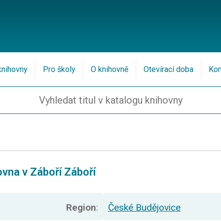
knihovny
Pro školy
O knihovně
Otevírací doba
Kon
ovna v Záboří Záboří
Region
:
České Budějovice