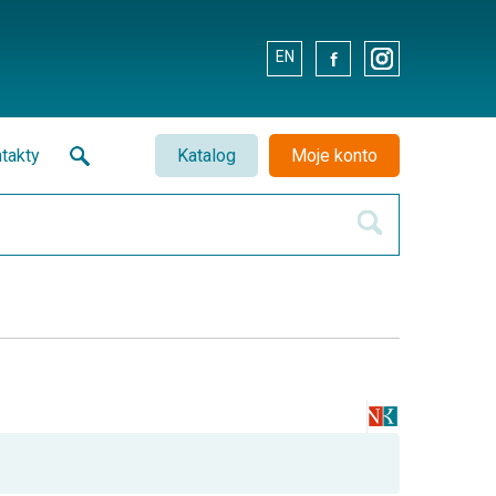
EN
.
.
takty
Katalog
Moje konto