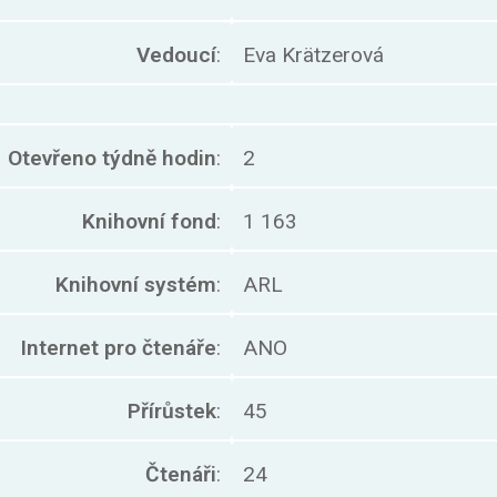
Vedoucí
:
Eva Krätzerová
Otevřeno týdně hodin
:
2
Knihovní fond
:
1 163
Knihovní systém
:
ARL
Internet pro čtenáře
:
ANO
Přírůstek
:
45
Čtenáři
:
24