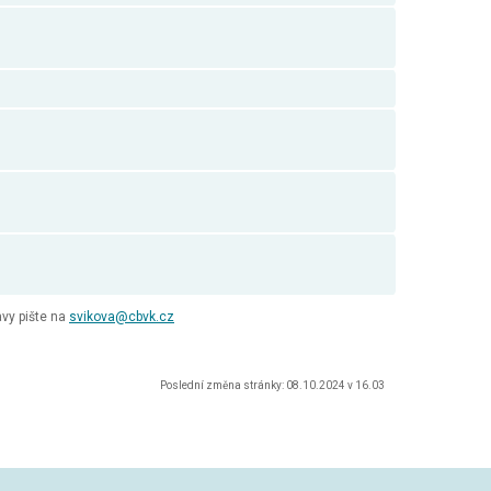
vy pište na
svikova@cbvk.cz
Poslední změna stránky: 08.10.2024 v 16.03