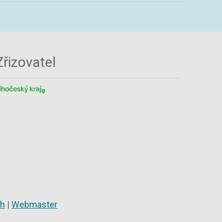
Zřizovatel
ch
|
Webmaster