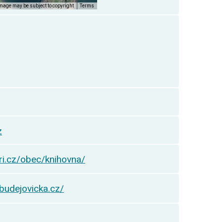
z
i.cz/obec/knihovna/
ybudejovicka.cz/