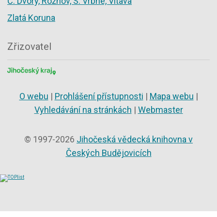
Č. Dvory, Rožnov, S. Vrbné, Vltava
Zlatá Koruna
Zřizovatel
O webu
|
Prohlášení přístupnosti
|
Mapa webu
|
Vyhledávání na stránkách
|
Webmaster
© 1997-2026
Jihočeská vědecká knihovna v
Českých Budějovicích