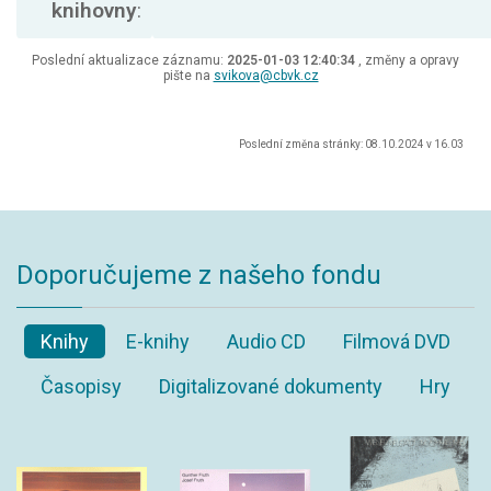
knihovny
:
Poslední aktualizace záznamu:
2025-01-03 12:40:34
, změny a opravy
pište na
svikova@cbvk.cz
Poslední změna stránky: 08.10.2024 v 16.03
Doporučujeme z našeho fondu
Knihy
E-knihy
Audio CD
Filmová DVD
Časopisy
Digitalizované dokumenty
Hry