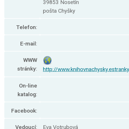
39853 Nosetín
pošta Chyšky
Telefon
:
E-mail
:
WWW
stránky
:
http://www.knihovnachysky.estrank
On-line
katalog
:
Facebook
:
Vedoucí
:
Eva Votrubová