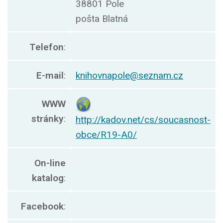
38801 Pole
pošta Blatná
Telefon
:
E-mail
:
knihovnapole@seznam.cz
WWW
stránky
:
http://kadov.net/cs/soucasnost-
obce/R19-A0/
On-line
katalog
:
Facebook
: