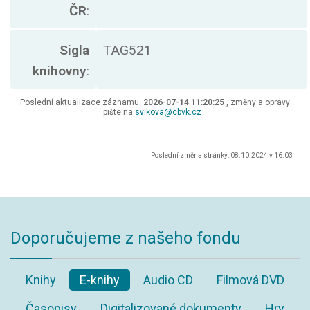
ČR
:
Sigla
TAG521
knihovny
:
Poslední aktualizace záznamu:
2026-07-14 11:20:25
, změny a opravy
pište na
svikova@cbvk.cz
Poslední změna stránky: 08.10.2024 v 16.03
Doporučujeme z našeho fondu
Knihy
E-knihy
Audio CD
Filmová DVD
Časopisy
Digitalizované dokumenty
Hry