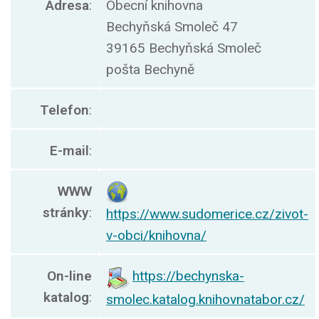
Adresa
:
Obecní knihovna
Bechyňská Smoleč 47
39165 Bechyňská Smoleč
pošta Bechyně
Telefon
:
E-mail
:
WWW
stránky
:
https://www.sudomerice.cz/zivot-
v-obci/knihovna/
On-line
https://bechynska-
katalog
:
smolec.katalog.knihovnatabor.cz/