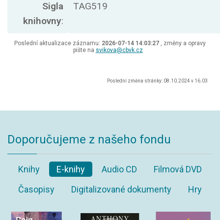
Sigla
TAG519
knihovny
:
Poslední aktualizace záznamu:
2026-07-14 14:03:27
, změny a opravy
pište na
svikova@cbvk.cz
Poslední změna stránky: 08.10.2024 v 16.03
Doporučujeme z našeho fondu
Knihy
E-knihy
Audio CD
Filmová DVD
Časopisy
Digitalizované dokumenty
Hry