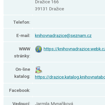
Dražice 166
39131 Dražice
Telefon
:
E-mail
:
knihovnadrazice@seznam.cz
WWW
https://knihovnadrazice.webk.c
stránky
:
On-line
katalog
:
https://drazice.katalog.knihovnatab
Facebook
:
Vedoucí
:
Jarmila Mynaříková