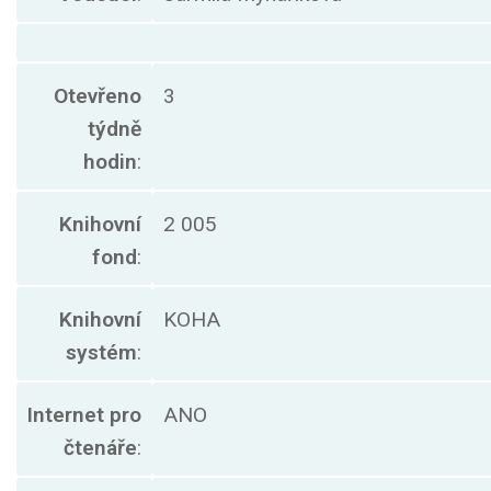
Otevřeno
3
týdně
hodin
:
Knihovní
2 005
fond
:
Knihovní
KOHA
systém
:
Internet pro
ANO
čtenáře
: