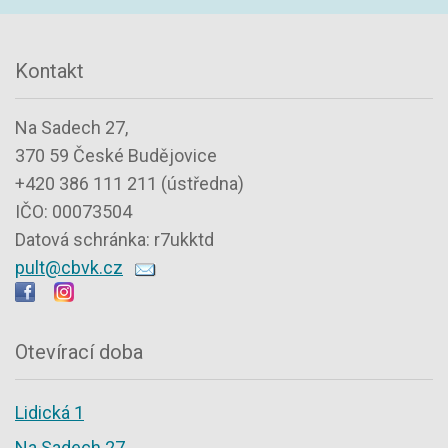
Kontakt
Na Sadech 27,
370 59 České Budějovice
+420 386 111 211 (ústředna)
IČO: 00073504
Datová schránka: r7ukktd
pult@cbvk.cz
Otevírací doba
Lidická 1
Na Sadech 27