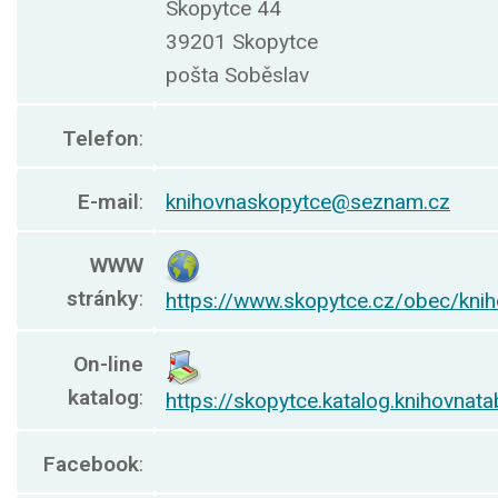
Skopytce 44
39201 Skopytce
pošta Soběslav
Telefon
:
E-mail
:
knihovnaskopytce@seznam.cz
WWW
stránky
:
https://www.skopytce.cz/obec/kni
On-line
katalog
:
https://skopytce.katalog.knihovnata
Facebook
: