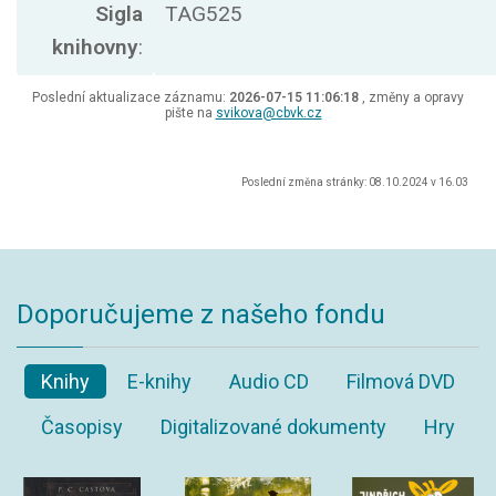
Sigla
TAG525
knihovny
:
Poslední aktualizace záznamu:
2026-07-15 11:06:18
, změny a opravy
pište na
svikova@cbvk.cz
Poslední změna stránky: 08.10.2024 v 16.03
Doporučujeme z našeho fondu
Knihy
E-knihy
Audio CD
Filmová DVD
Časopisy
Digitalizované dokumenty
Hry