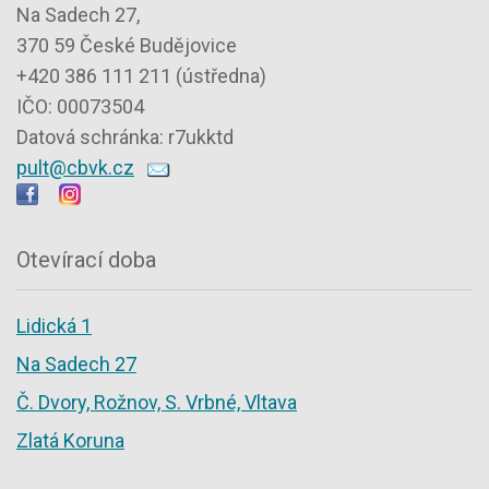
Na Sadech 27,
370 59 České Budějovice
+420 386 111 211 (ústředna)
IČO: 00073504
Datová schránka: r7ukktd
pult@cbvk.cz
Otevírací doba
Lidická 1
Na Sadech 27
Č. Dvory, Rožnov, S. Vrbné, Vltava
Zlatá Koruna