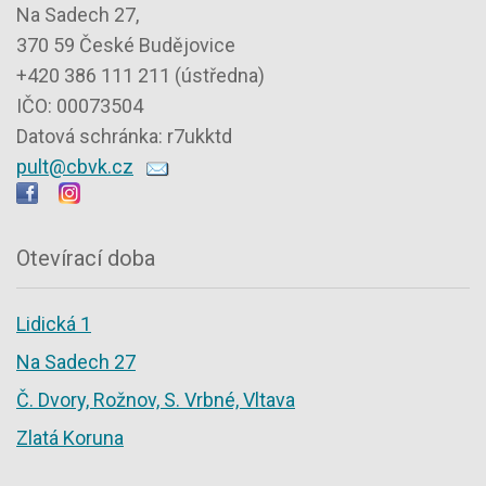
Na Sadech 27,
370 59 České Budějovice
+420 386 111 211 (ústředna)
IČO: 00073504
Datová schránka: r7ukktd
pult@cbvk.cz
Otevírací doba
Lidická 1
Na Sadech 27
Č. Dvory, Rožnov, S. Vrbné, Vltava
Zlatá Koruna