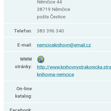
Němčice 44
38719 Němčice
pošta Čestice
Telefon
:
383 396 340
E-mail
:
nemciceknihovn@email.cz
WWW
stránky
:
http://www.knihovnystrakonicka.str
knihovna-nemcice
On-line
katalog
:
Facebook
: