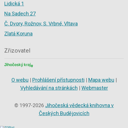
Lidická 1
Na Sadech 27
Č. Dvory, Rožnov, S. Vrbné, Vltava
Zlatá Koruna
Zřizovatel
O webu
|
Prohlášení přístupnosti
|
Mapa webu
|
Vyhledávání na stránkách
|
Webmaster
© 1997-2026
Jihočeská vědecká knihovna v
Českých Budějovicích