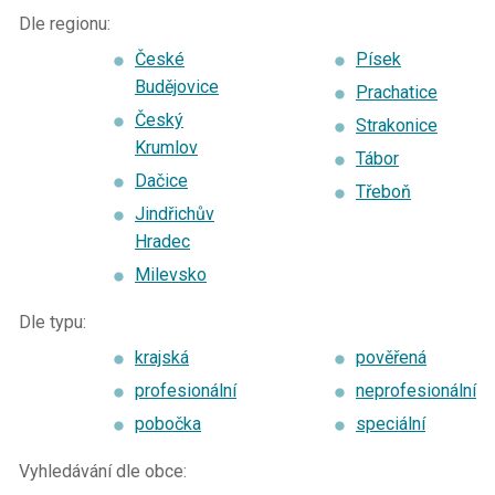
Dle regionu:
České
Písek
Budějovice
Prachatice
Český
Strakonice
Krumlov
Tábor
Dačice
Třeboň
Jindřichův
Hradec
Milevsko
Dle typu:
krajská
pověřená
profesionální
neprofesionální
pobočka
speciální
Vyhledávání dle obce: