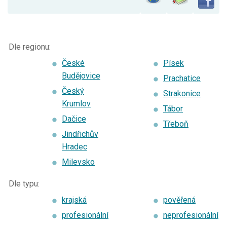
Dle regionu:
České
Písek
Budějovice
Prachatice
Český
Strakonice
Krumlov
Tábor
Dačice
Třeboň
Jindřichův
Hradec
Milevsko
Dle typu:
krajská
pověřená
profesionální
neprofesionální