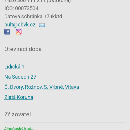
+420 386 111 211 (ústředna)
IČO: 00073504
Datová schránka: r7ukktd
pult@cbvk.cz
Otevírací doba
Lidická 1
Na Sadech 27
Č. Dvory, Rožnov, S. Vrbné, Vltava
Zlatá Koruna
Zřizovatel