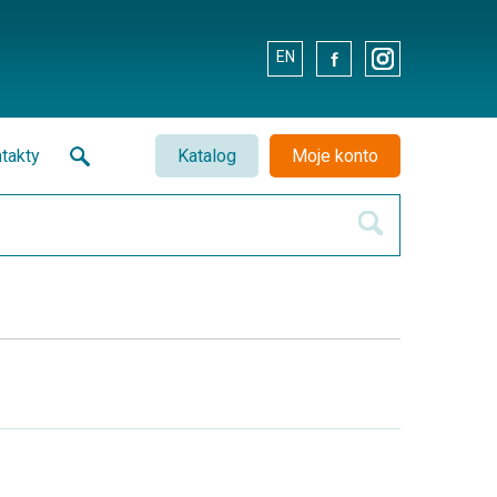
EN
.
.
takty
Katalog
Moje konto