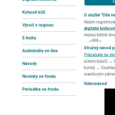
>
Kohoutí kříž
O službě "Díla n
Našim registrova
Výročí v regionu
digitální knihov
nejsou běžně dos
E-knihy
... více ...
Stručný návod p
Audioknihy on-line
Pokračujte na str
účtem/eduID → Vy
Návody
konta) → Souhlas
oranžovým zám
Novinky ve fondu
Videonávod
Periodika ve fondu