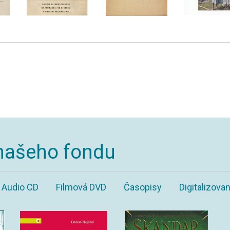
našeho fondu
Audio CD
Filmová DVD
Časopisy
Digitalizov