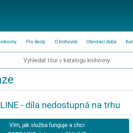
knihovny
Pro školy
O knihovně
Otevírací doba
Kon
áze
LINE - díla nedostupná na trhu
Vím, jak služba funguje a chci