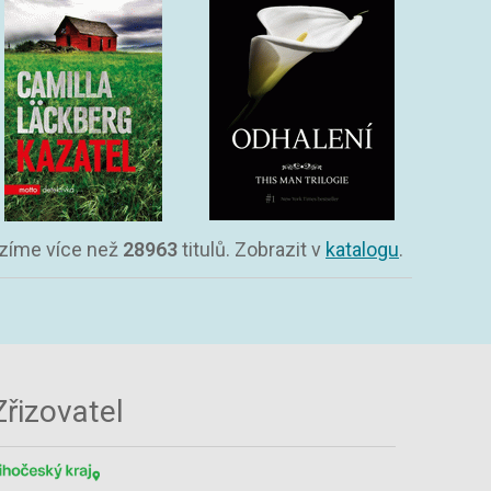
bízíme více než
28963
titulů. Zobrazit v
katalogu
.
Zřizovatel