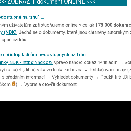
>> ZOBRAZIT dokument ONLINE <<<
edostupná na trhu" ...
ným uživatelům zpřístupňujeme online více jak
178.000 dokume
ny (NDK)
. Jedná se o dokumenty, které jsou chráněny autorským z
tupné na trhu.
ro přístup k dílům nedostupných na trhu
ánky NDK - https://ndk.cz/
vpravo nahoře odkaz "Přihlásit" → So
brat účet „Jihočeská vědecká knihovna → Přihlašovací údaje (z
 s předáním informací → Vyhledat dokumenty → Použít filtr „Dí
ečkem
) → Vybrat a otevřít dokument.