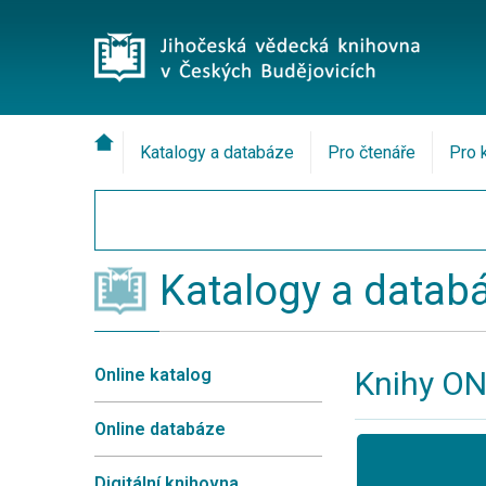
Katalogy a databáze
Pro čtenáře
Pro 
Katalogy a datab
Online katalog
Knihy ON
Online databáze
Digitální knihovna