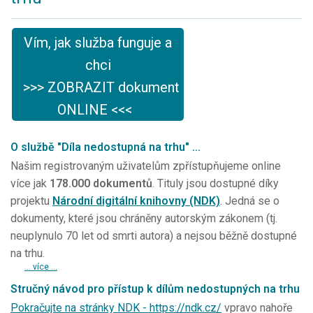
Vím, jak služba funguje a
chci
>>> ZOBRAZIT dokument
ONLINE <<<
O službě "Díla nedostupná na trhu" ...
Našim registrovaným uživatelům zpřístupňujeme online
více jak
178.000 dokumentů
. Tituly jsou dostupné díky
projektu
Národní digitální knihovny (NDK)
. Jedná se o
dokumenty, které jsou chráněny autorským zákonem (tj.
neuplynulo 70 let od smrti autora) a nejsou běžně dostupné
na trhu.
... více ...
Stručný návod pro přístup k dílům nedostupných na trhu
Pokračujte na stránky NDK - https://ndk.cz/
vpravo nahoře