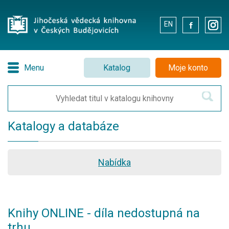
EN
.
.
Menu
Katalog
Moje konto
Katalogy a databáze
Nabídka
Knihy ONLINE - díla nedostupná na
trhu