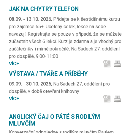
JAK NA CHYTRÝ TELEFON
08.09. - 13.10. 2026
, Přidejte se k šestidílnému kurzu
pro zájemce 65+. Ucelený celek, lekce na sebe
navazují. Registrujte se pouze v případě, že se můžete
zúčastnit všech 6 lekcí. Kurz je zdarma a je vhodný pro
začátečníky i mírně pokročilé, Na Sadech 27, oddělení
pro dospělé, 9:00-11:00
VÍCE
VÝSTAVA / TVÁŘE A PŘÍBĚHY
09.09. - 30.10. 2026
, Na Sadech 27, oddělení pro
dospělé, v době otevření knihovny
VÍCE
ANGLICKÝ ČAJ O PÁTÉ S RODILÝM
MLUVČÍM
Konverzační odpoledne s rodilým mluvčím Paulem