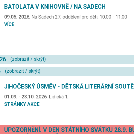
BATOLATA V KNIHOVNĚ / NA SADECH
09.06. 2026
, Na Sadech 27, oddělení pro děti, 10.00 - 11:00
VÍCE
026
(
zobrazit
/
skrýt
)
6
(
zobrazit
/
skrýt
)
JIHOČESKÝ ÚSMĚV - DĚTSKÁ LITERÁRNÍ SOUT
01.09. - 28.10. 2026
, Lidická 1,
STRÁNKY AKCE
UPOZORNĚNÍ. V DEN STÁTNÍHO SVÁTKU 28.9. 