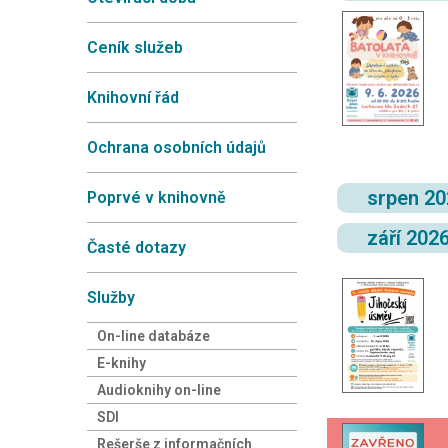
Ceník služeb
Knihovní řád
Ochrana osobních údajů
srpen 2
Poprvé v knihovně
září 202
Časté dotazy
Služby
On-line databáze
E-knihy
Audioknihy on-line
SDI
Rešerše z informačních