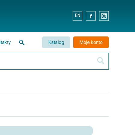
EN
.
.
takty
Katalog
Moje konto