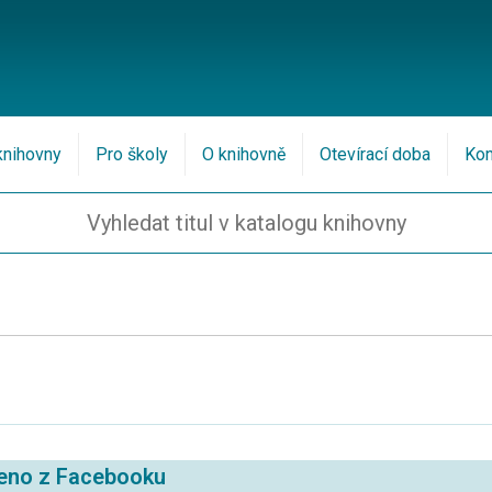
knihovny
Pro školy
O knihovně
Otevírací doba
Kon
eno z Facebooku