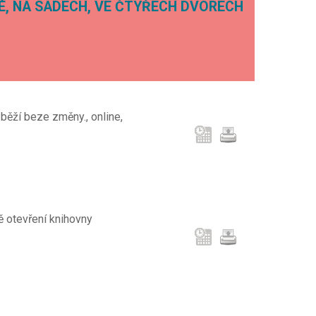
KÉ, NA SADECH, VE ČTYŘECH DVORECH
běží beze změny., online,
bě otevření knihovny