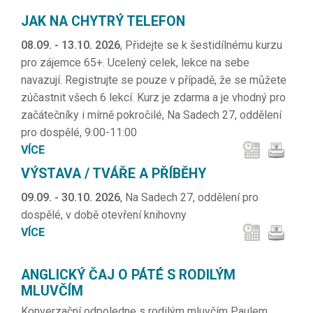
JAK NA CHYTRÝ TELEFON
08.09. - 13.10. 2026
, Přidejte se k šestidílnému kurzu
pro zájemce 65+. Ucelený celek, lekce na sebe
navazují. Registrujte se pouze v případě, že se můžete
zúčastnit všech 6 lekcí. Kurz je zdarma a je vhodný pro
začátečníky i mírně pokročilé, Na Sadech 27, oddělení
pro dospělé, 9:00-11:00
VÍCE
VÝSTAVA / TVÁŘE A PŘÍBĚHY
09.09. - 30.10. 2026
, Na Sadech 27, oddělení pro
dospělé, v době otevření knihovny
VÍCE
ANGLICKÝ ČAJ O PÁTÉ S RODILÝM
MLUVČÍM
Konverzační odpoledne s rodilým mluvčím Paulem